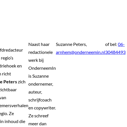
Naast haar
Suzanne Peters,
of bel:
06-
fdredacteur
redactionele
arnhem@onderneemin.nl
30484493
 regio’s
werk bij
driehoek en
OnderneemIn
 richt
is Suzanne
e Peters
zich
ondernemer,
zichtbaar
auteur,
van
schrijfcoach
emersverhalen
en copywriter.
egio. Ze
Ze schreef
 in inhoud die
meer dan