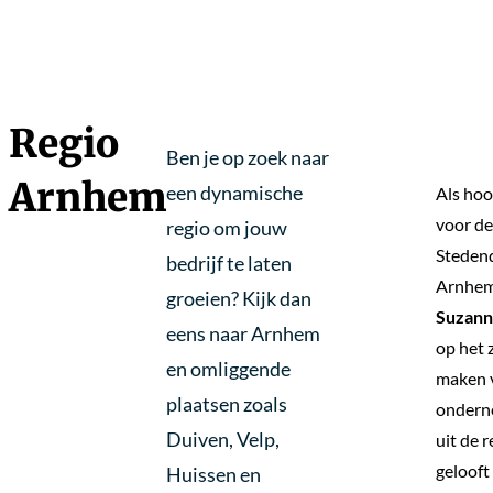
Regio
Ben je op zoek naar
Arnhem
een dynamische
Als hoo
voor de
regio om jouw
Steden
bedrijf te laten
Arnhem
groeien? Kijk dan
Suzann
eens naar Arnhem
op het 
en omliggende
maken 
plaatsen zoals
ondern
Duiven, Velp,
uit de r
gelooft
Huissen en