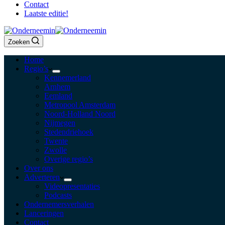
Contact
Laatste editie!
Zoeken
Home
Regio’s
Kennemerland
Arnhem
Eemland
Metropool Amsterdam
Noord-Holland Noord
Nijmegen
Stedendriehoek
Twente
Zwolle
Overige regio’s
Over ons
Adverteren
Videopresentaties
Podcasts
Ondernemersverhalen
Lanceringen
Contact