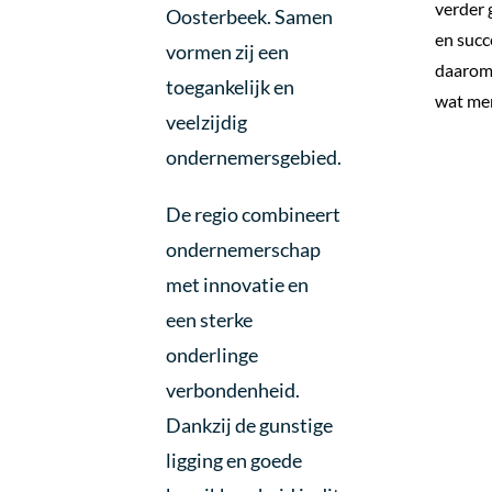
verder 
Oosterbeek. Samen
en succ
vormen zij een
daarom 
toegankelijk en
wat men
veelzijdig
ondernemersgebied.
De regio combineert
ondernemerschap
met innovatie en
een sterke
onderlinge
verbondenheid.
Dankzij de gunstige
ligging en goede