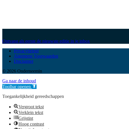
Ontvang als eerste de nieuwste editie in je inbox
Privacybeleid
Algemene Voorwaarden
Disclaimer
© 2026 Onderneemin
Ga naar de inhoud
Toolbar openen
Toegankelijkheid gereedschappen
Vergroot tekst
Verklein tekst
Grijstint
Hoog contrast