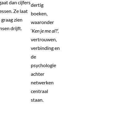
gaat dan cijfers
dertig
essen. Ze laat
boeken,
graag zien
waaronder
sen drijft.
‘
Ken je me al
?’,
vertrouwen,
verbinding en
de
psychologie
achter
netwerken
centraal
staan.