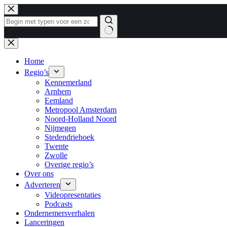
Ga
naar
de
inhoud
Geen
resultaten
Home
Regio’s
Kennemerland
Arnhem
Eemland
Metropool Amsterdam
Noord-Holland Noord
Nijmegen
Stedendriehoek
Twente
Zwolle
Overige regio’s
Over ons
Adverteren
Videopresentaties
Podcasts
Ondernemersverhalen
Lanceringen